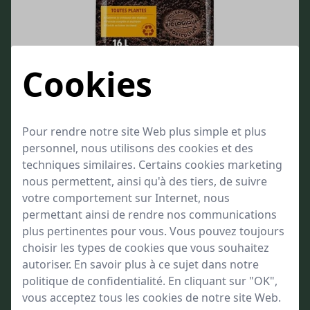
Cookies
Terreau Universel Algoflash
Destiné à toutes les plantations du jardin, du balcon et de la maison
Pour rendre notre site Web plus simple et plus
Optimise la croissance des végétaux
personnel, nous utilisons des cookies et des
Formule complète et équilibrée
techniques similaires. Certains cookies marketing
à partir de
14,99
nous permettent, ainsi qu'à des tiers, de suivre
votre comportement sur Internet, nous
Bien approvisionné
permettant ainsi de rendre nos communications
plus pertinentes pour vous. Vous pouvez toujours
choisir les types de cookies que vous souhaitez
autoriser. En savoir plus à ce sujet dans notre
politique de confidentialité. En cliquant sur "OK",
vous acceptez tous les cookies de notre site Web.