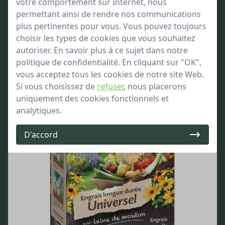
Optimise la croissance des végétaux
votre comportement sur Internet, nous
Formule complète et équilibrée
permettant ainsi de rendre nos communications
plus pertinentes pour vous. Vous pouvez toujours
à partir de
14,99
choisir les types de cookies que vous souhaitez
Bien approvisionné
autoriser. En savoir plus à ce sujet dans notre
politique de confidentialité. En cliquant sur "OK",
vous acceptez tous les cookies de notre site Web.
Si vous choisissez de
refuser
, nous placerons
uniquement des cookies fonctionnels et
analytiques.
D'accord