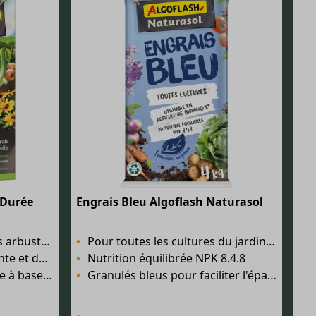
 Durée
Engrais Bleu Algoflash Naturasol
t des arbres fruitiers
Pour toutes les cultures du jardin et du potager
e qualité
Nutrition équilibrée NPK 8.4.8
ine de mouton
Granulés bleus pour faciliter l'épandage et éviter le surdosage