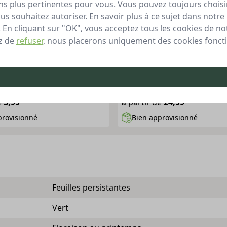
 plus pertinentes pour vous. Vous pouvez toujours choisir
s souhaitez autoriser. En savoir plus à ce sujet dans notre 
de haie verte de Thuya «
Thuya « Holmstrup »
. En cliquant sur "OK", vous acceptez tous les cookies de not
»
z de
refuser
, nous placerons uniquement des cookies foncti
nce en forme de cône
Magnifique couleur vert 
ant
Résiste bien au vent (de 
ctueuse de l'environnement pour votre jardin
Clôture respectueuse de l'environnement po
e
3,99
à partir de
24,99
provisionné
Bien approvisionné
Feuilles persistantes
Vert