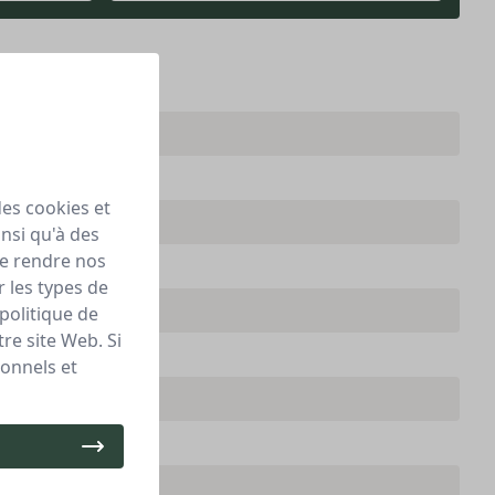
des cookies et
nsi qu'à des
de rendre nos
 les types de
politique de
re site Web. Si
onnels et
ire (accroche-regard)