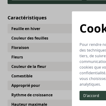
Caractéristiques
Cook
Feuille en hiver
Couleur des feuilles
Pour rendre no
Floraison
des techniques
tiers, de suiv
Fleurs
communications
Couleur de la fleur
cookies que vou
confidentialité
Comestible
vous choisisse
analytiques.
Approprié pour
Rythme de croissance
D'accord
Hauteur maximale