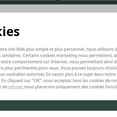
ies
À feuilles caduques
Vert
tre site Web plus simple et plus personnel, nous utilisons 
Floraison au printemps
 similaires. Certains cookies marketing nous permettent, ai
re votre comportement sur Internet, nous permettant ainsi 
Oui
 plus pertinentes pour vous. Vous pouvez toujours choisir
Jaune
s souhaitez autoriser. En savoir plus à ce sujet dans notre 
. En cliquant sur "OK", vous acceptez tous les cookies de not
Oui
z de
refuser
, nous placerons uniquement des cookies foncti
Plantation de la bordure, À l’extérieur, Solita
Lentement
3 mètres