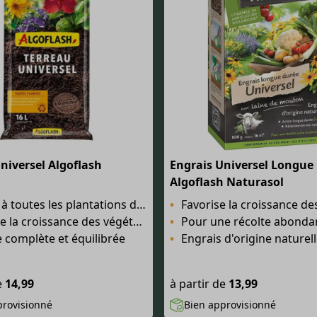
niversel Algoflash
Engrais Universel Longue
Algoflash Naturasol
 les plantations du jardin, du balcon et de la maison
Favorise la croissance des arbustes à fleurs, des légumes du potager e
 la croissance des végétaux
Pour une récolte abondante et d
 complète et équilibrée
Engrais d'origine naturelle à base de la
e
14,99
à partir de
13,99
provisionné
Bien approvisionné