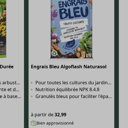
 Durée
Engrais Bleu Algoflash Naturasol
t des arbres fruitiers
Pour toutes les cultures du jardin et du potager
e qualité
Nutrition équilibrée NPK 8.4.8
ine de mouton
Granulés bleus pour faciliter l'épandage et éviter le surdosage
à partir de
32,99
Bien approvisionné