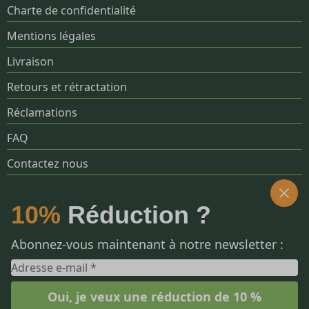
Charte de confidentialité
Mentions légales
Livraison
Retours et rétractation
Réclamations
FAQ
Contactez nous
SOCIALS
10%
Réduction ?
Abonnez-vous maintenant à notre newsletter :
Oui, je veux une réduction de 10 %
© 2014 - 2025