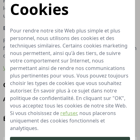
Facile à ouvrir et à fermer, le sachet ZIP vous assure une
Cookies
longue conservation du produit à l’abri de l’humidité et
un plus grand confort d’utilisation.
BOÎTE AVEC POIGNÉE
Pour rendre notre site Web plus simple et plus
personnel, nous utilisons des cookies et des
Pratique, cette boîte est munie d’une poignée pour
techniques similaires. Certains cookies marketing
faciliter le transport. Elle procure un confort d’utilisation
nous permettent, ainsi qu'à des tiers, de suivre
optimal.
votre comportement sur Internet, nous
Voir plus
permettant ainsi de rendre nos communications
plus pertinentes pour vous. Vous pouvez toujours
choisir les types de cookies que vous souhaitez
Caractéristiques
autoriser. En savoir plus à ce sujet dans notre
politique de confidentialité. En cliquant sur "OK",
Approprié pour
À l’extérieur
vous acceptez tous les cookies de notre site Web.
Si vous choisissez de
refuser
, nous placerons
Évaluations
uniquement des cookies fonctionnels et
analytiques.