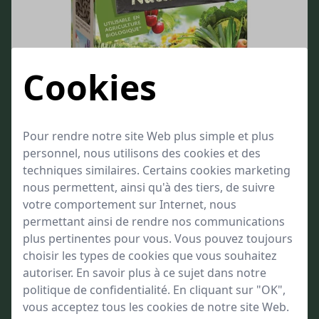
Cookies
Pour rendre notre site Web plus simple et plus
personnel, nous utilisons des cookies et des
techniques similaires. Certains cookies marketing
nous permettent, ainsi qu'à des tiers, de suivre
votre comportement sur Internet, nous
permettant ainsi de rendre nos communications
Engrais Universel Longue Durée Algoflash
plus pertinentes pour vous. Vous pouvez toujours
Naturasol
choisir les types de cookies que vous souhaitez
Favorise la croissance des arbustes à fleurs, des légumes du potager et des arbres fruitiers
autoriser. En savoir plus à ce sujet dans notre
Pour une récolte abondante et de qualité
politique de confidentialité. En cliquant sur "OK",
Engrais d'origine naturelle à base de laine de mouton
vous acceptez tous les cookies de notre site Web.