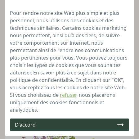
Pour rendre notre site Web plus simple et plus
personnel, nous utilisons des cookies et des
techniques similaires. Certains cookies marketing
nous permettent, ainsi qu'à des tiers, de suivre
Pack pour parterre « Romantic Garden »
votre comportement sur Internet, nous
8 plantes de hauteurs différentes dans un seul emballage
permettant ainsi de rendre nos communications
Pack tout-en-un
plus pertinentes pour vous. Vous pouvez toujours
Une sensation romantique dans votre jardin !
choisir les types de cookies que vous souhaitez
à partir de
autoriser. En savoir plus à ce sujet dans notre
49,99
politique de confidentialité. En cliquant sur "OK",
Bien approvisionné
vous acceptez tous les cookies de notre site Web.
Si vous choisissez de
refuser
, nous placerons
uniquement des cookies fonctionnels et
analytiques.
D'accord