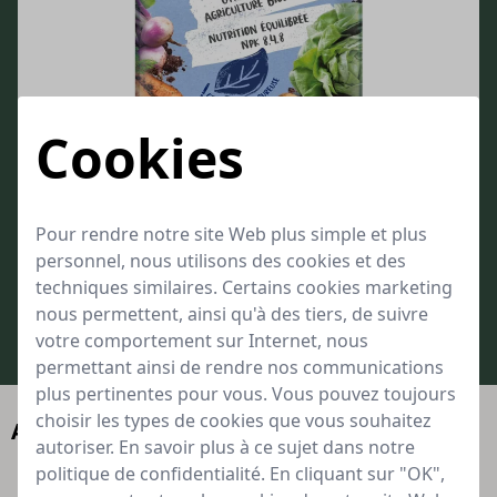
Cookies
Engrais Bleu Algoflash Naturasol
Pour toutes les cultures du jardin et du potager
Pour rendre notre site Web plus simple et plus
Nutrition équilibrée NPK 8.4.8
personnel, nous utilisons des cookies et des
Granulés bleus pour faciliter l'épandage et éviter le surdosage
techniques similaires. Certains cookies marketing
nous permettent, ainsi qu'à des tiers, de suivre
à partir de
32,99
votre comportement sur Internet, nous
Bien approvisionné
permettant ainsi de rendre nos communications
plus pertinentes pour vous. Vous pouvez toujours
choisir les types de cookies que vous souhaitez
Alternatives
autoriser. En savoir plus à ce sujet dans notre
politique de confidentialité. En cliquant sur "OK",