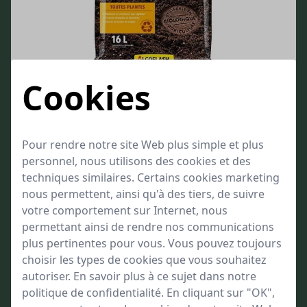
Cookies
Terreau Universel Algoflash
Destiné à toutes les plantations du jardin, du balcon et de la maison
Optimise la croissance des végétaux
Pour rendre notre site Web plus simple et plus
Formule complète et équilibrée
personnel, nous utilisons des cookies et des
à partir de
14,99
techniques similaires. Certains cookies marketing
nous permettent, ainsi qu'à des tiers, de suivre
Bien approvisionné
votre comportement sur Internet, nous
permettant ainsi de rendre nos communications
plus pertinentes pour vous. Vous pouvez toujours
choisir les types de cookies que vous souhaitez
autoriser. En savoir plus à ce sujet dans notre
politique de confidentialité. En cliquant sur "OK",