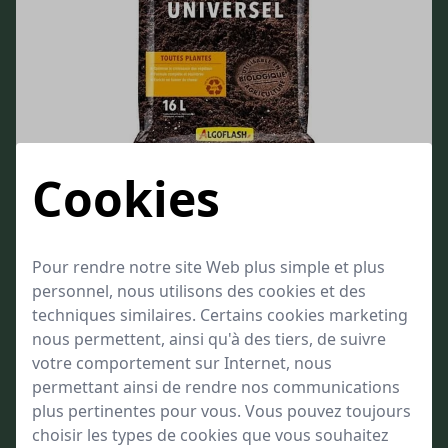
Cookies
Terreau Universel Algoflash
Destiné à toutes les plantations du jardin, du balcon et de la maison
Optimise la croissance des végétaux
Pour rendre notre site Web plus simple et plus
Formule complète et équilibrée
personnel, nous utilisons des cookies et des
à partir de
14,99
techniques similaires. Certains cookies marketing
Bien approvisionné
nous permettent, ainsi qu'à des tiers, de suivre
votre comportement sur Internet, nous
permettant ainsi de rendre nos communications
plus pertinentes pour vous. Vous pouvez toujours
choisir les types de cookies que vous souhaitez