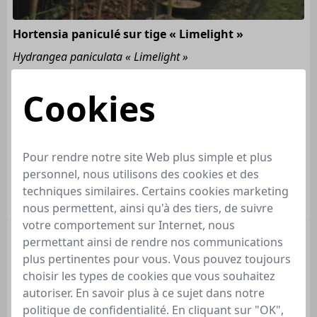
Hortensia paniculé sur tige « Limelight »
Hydrangea paniculata « Limelight »
Cookies
De grandes panaches de fleurs en forme de cône
Arbuste robuste
Les fleurs changent de couleur du blanc au rose
Pour rendre notre site Web plus simple et plus
personnel, nous utilisons des cookies et des
à partir de
84,99
techniques similaires. Certains cookies marketing
Bien approvisionné
nous permettent, ainsi qu'à des tiers, de suivre
votre comportement sur Internet, nous
permettant ainsi de rendre nos communications
plus pertinentes pour vous. Vous pouvez toujours
choisir les types de cookies que vous souhaitez
autoriser. En savoir plus à ce sujet dans notre
politique de confidentialité. En cliquant sur "OK",