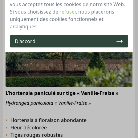
vous acceptez tous les cookies de notre site Web.
Si vous choisissez de
refuser
, nous placerons
uniquement des cookies fonctionnels et
analytiques.
D'accord
L’hortensia paniculé sur tige « Vanille-Fraise »
Hydrangea paniculata « Vanille-Fraise »
Hortensia à floraison abondante
Fleur décolorée
Tiges rouges robustes